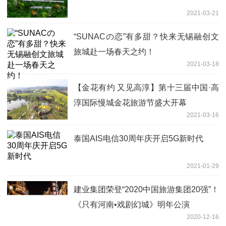
2021-03-21
“SUNACの恋”有多甜？快来无锡融创文
旅城赴一场春天之约！
2021-03-18
【金花有约 又见高淳】第十三届中国·高
淳国际慢城金花旅游节盛大开幕
2021-03-16
泰国AIS电信30周年庆开启5G新时代
2021-01-29
建业集团荣登“2020中国旅游集团20强”！
《只有河南•戏剧幻城》明年公演
2020-12-16