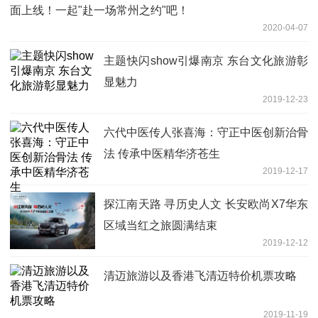
面上线！一起"赴一场常州之约"吧！
2020-04-07
主题快闪show引爆南京 东台文化旅游彰
显魅力
2019-12-23
六代中医传人张喜海：守正中医创新治骨
法 传承中医精华济苍生
2019-12-17
探江南天路 寻历史人文 长安欧尚X7华东
区域当红之旅圆满结束
2019-12-12
清迈旅游以及香港飞清迈特价机票攻略
2019-11-19