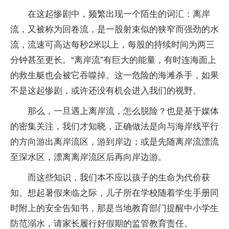
在这起惨剧中，频繁出现一个陌生的词汇：离岸
流，又被称为回卷流，是一股射束似的狭窄而强劲的水
流，流速可高达每秒2米以上，每股的持续时间为两三
分钟甚至更长。“离岸流”有巨大的能量，有时连海面上
的救生艇也会被它吞噬掉。这一危险的海滩杀手，如果
不是这起惨剧，或许还没有机会进入我们的视野。
那么，一旦遇上离岸流，怎么脱险？也是基于媒体
的密集关注，我们才知晓，正确做法是向与海岸线平行
的方向游出离岸流区，游到岸边；或是先随离岸流漂流
至深水区，漂离离岸流区后再向岸边游。
而这些知识，我们本不应以孩子的生命为代价获
知。想起暑假来临之际，儿子所在学校随着学生手册同
时附上的安全告知书，那是当地教育部门提醒中小学生
防范溺水，请家长履行好假期的监管教育责任。