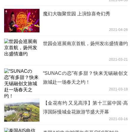
魔幻大咖聚世园 上演惊喜奇幻秀
2021-04-26
世园会巡展南京首航，扬州发出盛情邀约
2021-03-21
“SUNACの恋”有多甜？快来无锡融创文
旅城赴一场春天之约！
2021-03-18
【金花有约 又见高淳】第十三届中国·高
淳国际慢城金花旅游节盛大开幕
2021-03-16