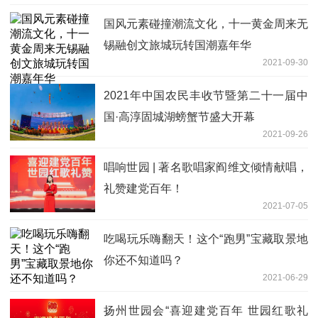
国风元素碰撞潮流文化，十一黄金周来无
锡融创文旅城玩转国潮嘉年华
2021-09-30
2021年中国农民丰收节暨第二十一届中
国·高淳固城湖螃蟹节盛大开幕
2021-09-26
唱响世园 | 著名歌唱家阎维文倾情献唱，
礼赞建党百年！
2021-07-05
吃喝玩乐嗨翻天！这个“跑男”宝藏取景地
你还不知道吗？
2021-06-29
扬州世园会“喜迎建党百年 世园红歌礼