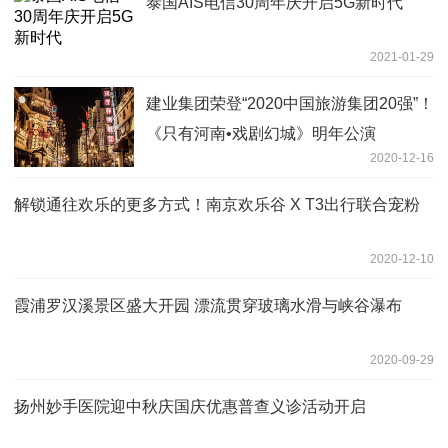
泰国AIS电信30周年庆开启5G新时代
2021-01-29
建业集团荣登“2020中国旅游集团20强”！
《只有河南•戏剧幻城》明年公演
2020-12-16
解锁通往欢乐的更多方式！南京欢乐谷 X T3出行联合宠粉
2020-12-10
霞浦罗汉溪景区盛大开园 漂流贯穿玻璃水滑与峡谷瀑布
2020-09-29
扬州妙手医院迎中秋庆国庆优惠普查义诊活动开启