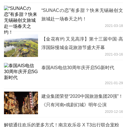
“SUNACの恋”有多甜？快来无锡融创文
旅城赴一场春天之约！
2021-03-18
【金花有约 又见高淳】第十三届中国·高
淳国际慢城金花旅游节盛大开幕
2021-03-16
泰国AIS电信30周年庆开启5G新时代
2021-01-29
建业集团荣登“2020中国旅游集团20强”！
《只有河南•戏剧幻城》明年公演
2020-12-16
解锁通往欢乐的更多方式！南京欢乐谷 X T3出行联合宠粉