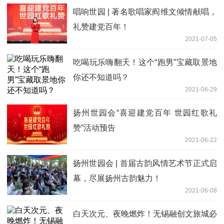
唱响世园 | 著名歌唱家阎维文倾情献唱，
礼赞建党百年！
2021-07-05
吃喝玩乐嗨翻天！这个“跑男”宝藏取景地
你还不知道吗？
2021-06-29
扬州世园会“喜迎建党百年 世园红歌礼
赞”活动预告
2021-06-22
扬州世园会 | 首届古韵风情艺术节正式启
幕，尽展扬州古韵魅力！
2021-06-08
白天次元、夜晚燃炸！无锡融创文旅城必