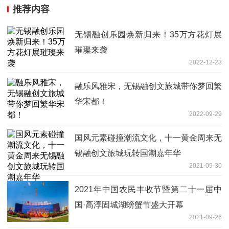
推荐内容
无锡融创乐园焕新归来！35万方花灯展
璀璨来袭
2022-12-23
融乐风雅宋，无锡融创文旅城带你梦回繁
华宋都！
2022-09-29
国风元素碰撞潮流文化，十一黄金周来无
锡融创文旅城玩转国潮嘉年华
2021-09-30
2021年中国农民丰收节暨第二十一届中
国·高淳固城湖螃蟹节盛大开幕
2021-09-26