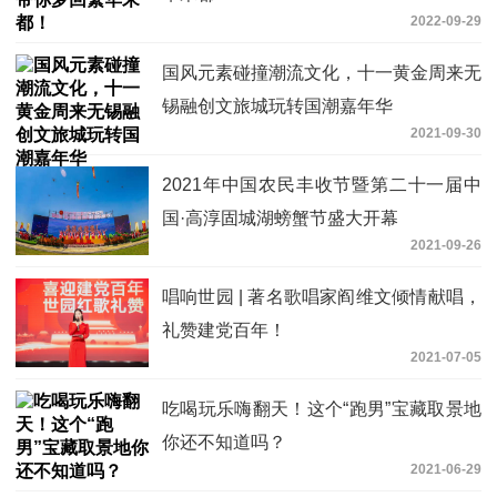
2022-09-29
国风元素碰撞潮流文化，十一黄金周来无
锡融创文旅城玩转国潮嘉年华
2021-09-30
2021年中国农民丰收节暨第二十一届中
国·高淳固城湖螃蟹节盛大开幕
2021-09-26
唱响世园 | 著名歌唱家阎维文倾情献唱，
礼赞建党百年！
2021-07-05
吃喝玩乐嗨翻天！这个“跑男”宝藏取景地
你还不知道吗？
2021-06-29