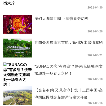
2021-04-30
魔幻大咖聚世园 上演惊喜奇幻秀
2021-04-26
世园会巡展南京首航，扬州发出盛情邀约
2021-03-21
“SUNACの恋”有多甜？快来无锡融创文
旅城赴一场春天之约！
2021-03-18
【金花有约 又见高淳】第十三届中国·高
淳国际慢城金花旅游节盛大开幕
2021-03-16