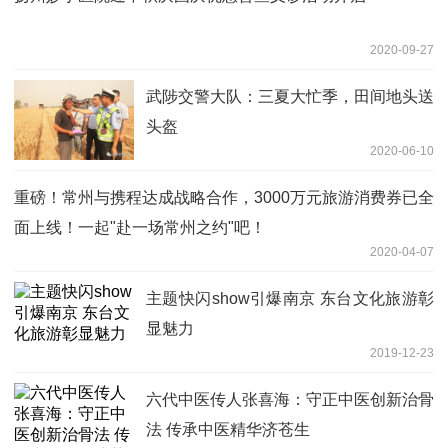
2020-09-27
武陟交警大队：三夏大忙季，田间地头送
头盔
2020-06-10
重磅！常州与携程达成战略合作，3000万元旅游消费券已全
面上线！一起"赴一场常州之约"吧！
2020-04-07
主题快闪show引爆南京 东台文化旅游彰
显魅力
2019-12-23
六代中医传人张喜海：守正中医创新治骨
法 传承中医精华济苍生