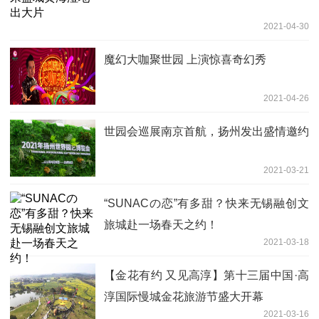
2021-04-30
魔幻大咖聚世园 上演惊喜奇幻秀
2021-04-26
世园会巡展南京首航，扬州发出盛情邀约
2021-03-21
“SUNACの恋”有多甜？快来无锡融创文
旅城赴一场春天之约！
2021-03-18
【金花有约 又见高淳】第十三届中国·高
淳国际慢城金花旅游节盛大开幕
2021-03-16