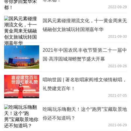
2022-09-29
国风元素碰撞潮流文化，十一黄金周来无
锡融创文旅城玩转国潮嘉年华
2021-09-30
2021年中国农民丰收节暨第二十一届中
国·高淳固城湖螃蟹节盛大开幕
2021-09-26
唱响世园 | 著名歌唱家阎维文倾情献唱，
礼赞建党百年！
2021-07-05
吃喝玩乐嗨翻天！这个“跑男”宝藏取景地
你还不知道吗？
2021-06-29