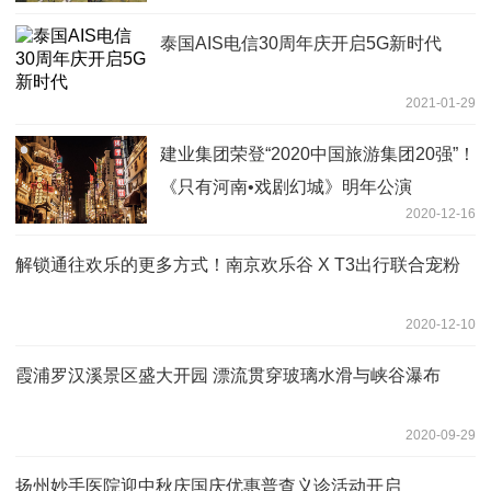
泰国AIS电信30周年庆开启5G新时代
2021-01-29
建业集团荣登“2020中国旅游集团20强”！
《只有河南•戏剧幻城》明年公演
2020-12-16
解锁通往欢乐的更多方式！南京欢乐谷 X T3出行联合宠粉
2020-12-10
霞浦罗汉溪景区盛大开园 漂流贯穿玻璃水滑与峡谷瀑布
2020-09-29
扬州妙手医院迎中秋庆国庆优惠普查义诊活动开启