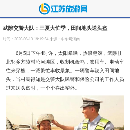
武陟交警大队：三夏大忙季，田间地头送头盔
时间：2020-06-10 19:19:54 来源：中华网河南
6月5日下午4时许，太阳暴晒，热浪翻滚，武陟县
北郭乡方陵村沁河滩区，收割机轰鸣，农用车、电动车
往来穿梭，一派繁忙丰收景象。一辆警车驶入田间地
头，当村民得知是交警大队民警和保险公司的工作人员
过来送头盔时，一个个喜出望外。