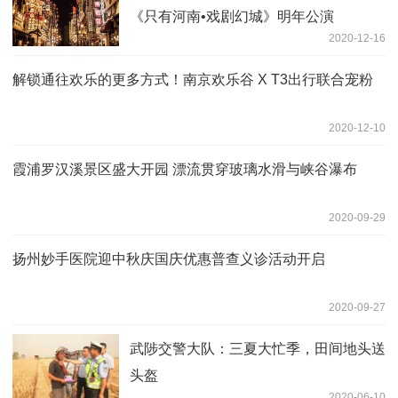
《只有河南•戏剧幻城》明年公演
2020-12-16
解锁通往欢乐的更多方式！南京欢乐谷 X T3出行联合宠粉
2020-12-10
霞浦罗汉溪景区盛大开园 漂流贯穿玻璃水滑与峡谷瀑布
2020-09-29
扬州妙手医院迎中秋庆国庆优惠普查义诊活动开启
2020-09-27
武陟交警大队：三夏大忙季，田间地头送
头盔
2020-06-10