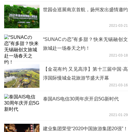
世园会巡展南京首航，扬州发出盛情邀约
2021-03-21
“SUNACの恋”有多甜？快来无锡融创文
旅城赴一场春天之约！
2021-03-18
【金花有约 又见高淳】第十三届中国·高
淳国际慢城金花旅游节盛大开幕
2021-03-16
泰国AIS电信30周年庆开启5G新时代
2021-01-29
建业集团荣登“2020中国旅游集团20强”！