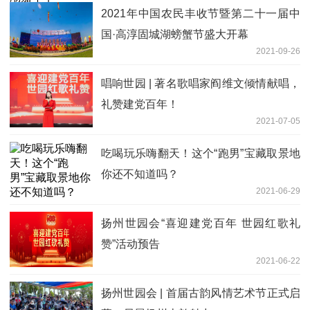
2021年中国农民丰收节暨第二十一届中
国·高淳固城湖螃蟹节盛大开幕
2021-09-26
唱响世园 | 著名歌唱家阎维文倾情献唱，
礼赞建党百年！
2021-07-05
吃喝玩乐嗨翻天！这个“跑男”宝藏取景地
你还不知道吗？
2021-06-29
扬州世园会“喜迎建党百年 世园红歌礼
赞”活动预告
2021-06-22
扬州世园会 | 首届古韵风情艺术节正式启